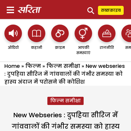
⚲
सब्सक्राइब
ऑडियो
कहानी
क्राइम
आपकी
राजनीति
सम
समस्याएं
Home
»
फिल्म
»
फिल्म समीक्षा
»
New webseries
: दुपहिया सीरिज में गांववालों की गंभीर समस्‍या को
हास्‍य अंदाज में परोसने की कोशिश
फिल्म समीक्षा
New Webseries : दुपहिया सीरिज में
गांववालों की गंभीर समस्‍या को हास्‍य