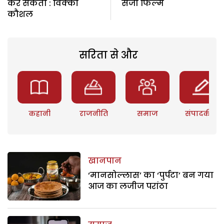
कर सकता : विक्की
सजी फिल्म
कौशल
सरिता से और
कहानी
राजनीति
समाज
संपादकीय
खानपान
‘मानसोल्लास’ का ‘पुर्पटा’ बन गया
आज का लजीज परांठा