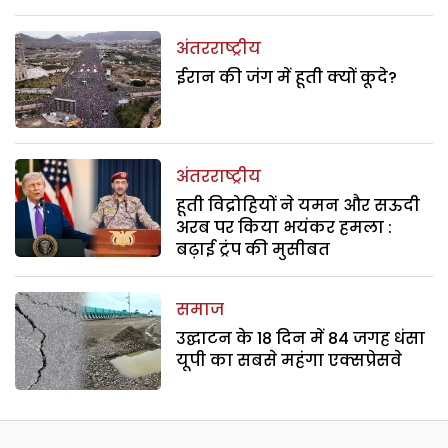
अंतरराष्ट्रीय
ईरान की जंग में हूती क्यों कूदे?
अंतरराष्ट्रीय
हूती विद्रोहियों ने यमन और सऊदी
अरब पर किया भयंकर हमला :
बढ़ाई ट्रंप की मुसीबत
समाज
उद्घाटन के 18 दिन में 84 जगह धंसा
यूपी का सबसे महंगा एक्सप्रेसवे