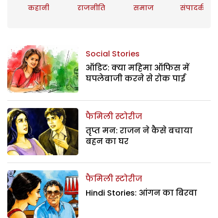
कहानी
राजनीति
समाज
संपादकीय
Social Stories
ऑडिट: क्या महिमा ऑफिस में
घपलेबाजी करने से रोक पाई
फैमिली स्टोरीज
तृप्त मन: राजन ने कैसे बचाया
बहन का घर
फैमिली स्टोरीज
Hindi Stories: आंगन का बिरवा