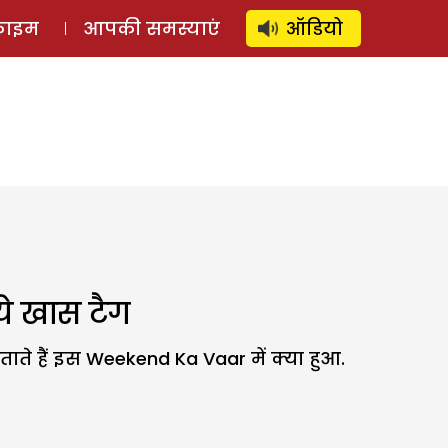
⚲
स्टोरी
लॉग इन
SUBSCRIBE
्राइम
आपकी समस्याएं
ऑडियो
े खास टैग
ाते हैं इस Weekend Ka Vaar में क्या हुआ.