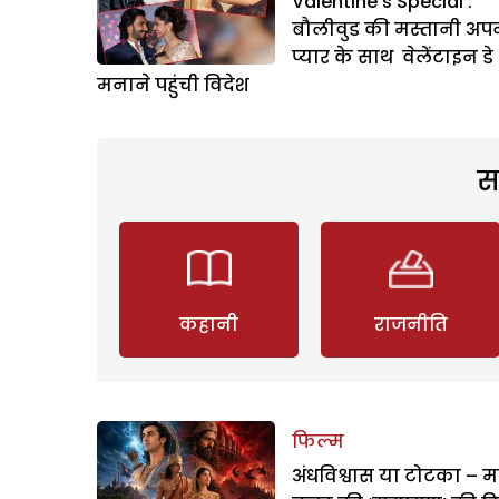
Valentine’s Special :
बौलीवुड की मस्तानी अपन
प्यार के साथ वेलेंटाइन डे
मनाने पहुंची विदेश
स
कहानी
राजनीति
फिल्म
अंधविश्वास या टोटका – म