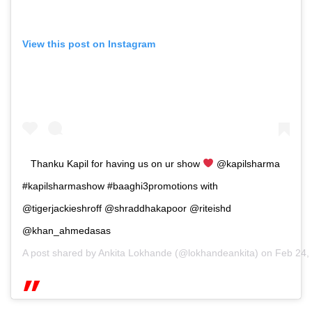
View this post on Instagram
Thanku Kapil for having us on ur show
@kapilsharma
#kapilsharmashow #baaghi3promotions with
@tigerjackieshroff @shraddhakapoor @riteishd
@khan_ahmedasas
A post shared by
Ankita Lokhande
(@lokhandeankita) on
Feb 24,