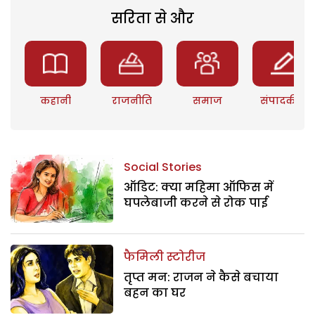
सरिता से और
कहानी
राजनीति
समाज
संपादकीय
Social Stories
ऑडिट: क्या महिमा ऑफिस में
घपलेबाजी करने से रोक पाई
फैमिली स्टोरीज
तृप्त मन: राजन ने कैसे बचाया
बहन का घर