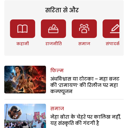
सरिता से और
कहानी
राजनीति
समाज
संपादकीय
फिल्म
अंधविश्वास या टोटका – महा बजट
की ‘रामायण’ की रिलीज पर महा
कन्फ्यूजन
समाज
नेहा बोरा के चेहरे पर कालिख नहीं,
यह संस्कृति की गंदगी है