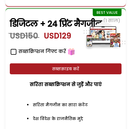
(1 साल)
डिजिटल + 24 प्रिंट मैगजीन
USD150
USD129
सब्सक्रिप्शन गिफ्ट करें
सब्सक्राइब करें
सरिता सब्सक्रिप्शन से जुड़ेें और पाएं
सरिता मैगजीन का सारा कंटेंट
देश विदेश के राजनैतिक मुद्दे