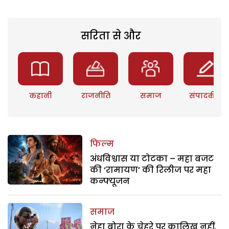
सरिता से और
कहानी
राजनीति
समाज
संपादकीय
फिल्म
अंधविश्वास या टोटका – महा बजट
की ‘रामायण’ की रिलीज पर महा
कन्फ्यूजन
समाज
नेहा बोरा के चेहरे पर कालिख नहीं,