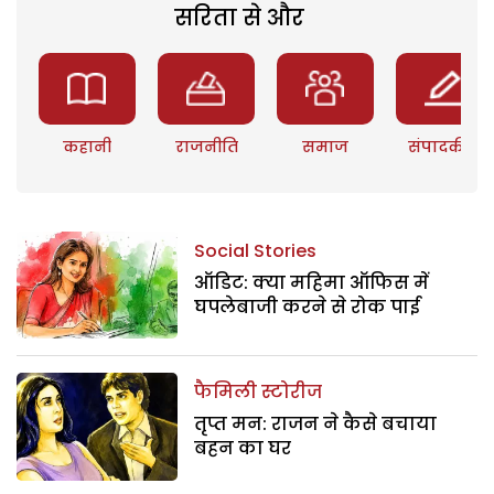
सरिता से और
कहानी
राजनीति
समाज
संपादकीय
Social Stories
ऑडिट: क्या महिमा ऑफिस में
घपलेबाजी करने से रोक पाई
फैमिली स्टोरीज
तृप्त मन: राजन ने कैसे बचाया
बहन का घर