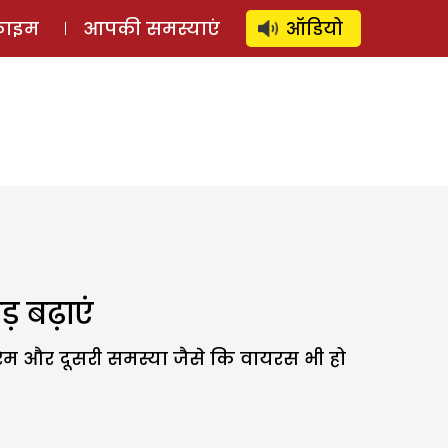
⚲
स्टोरी
लॉग इन
SUBSCRIBE
्राइम
आपकी समस्याएं
ऑडियो
 बढ़ाएं
रैम और दूसरी समस्या जैसे कि वायरस भी हो