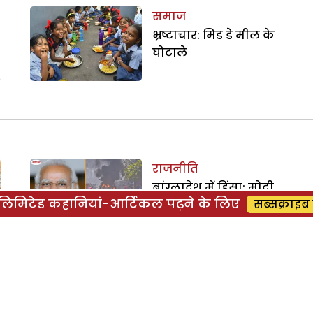
समाज
भ्रष्टाचार: मिड डे मील के
घोटाले
राजनीति
बांग्लादेश में हिंसा: मोदी
िमिटेड कहानियां-आर्टिकल पढ़ने के लिए
सब्सक्राइब 
विरोध या भारत विरोध?
समाज
कोरोना की मार,पढ़ाई का
हो रहा बंटाधार