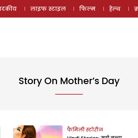
ई-मैगज़ीन
ऑडियो 
पादकीय
लाइफ स्टाइल
फिल्म
हेल्थ
क
Story On Mother’s Day
फैमिली स्टोरीज