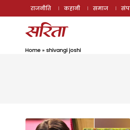
राजनीति
कहानी
समाज
सं
Home
»
shivangi joshi