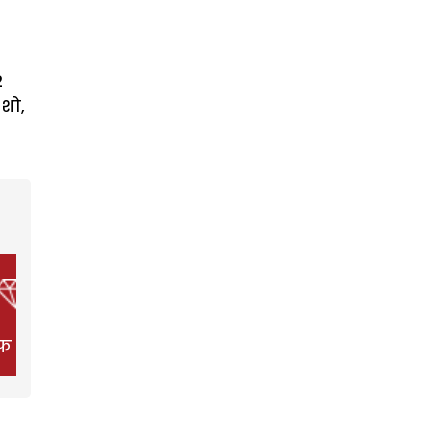
2
 शो,
फ स्टाइल
फिल्म
हेल्थ