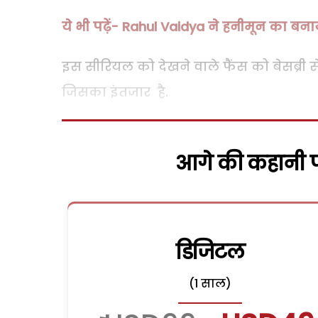
ये भी पढ़ें- Rahul Vaidya ने हनीमून का बनाय
इस सीरियल को देखने वाले फैंस को बेसब्री से
जिसका इंतजार है.
आगे की कहानी पढ
डिजिटल
(1 साल)