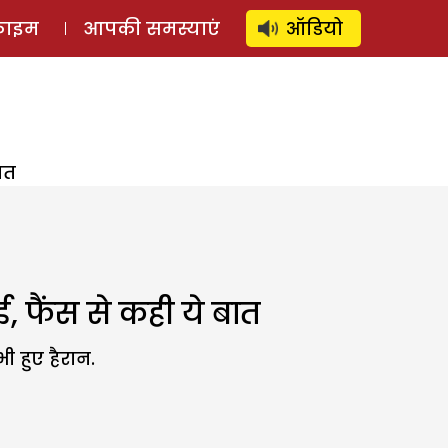
⚲
स्टोरी
लॉग इन
SUBSCRIBE
्राइम
आपकी समस्याएं
ऑडियो
ात
ई, फैंस से कही ये बात
ी हुए हैरान.