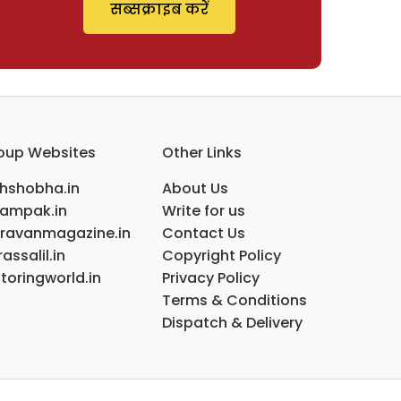
सब्सक्राइब करें
oup Websites
Other Links
ihshobha.in
About Us
ampak.in
Write for us
ravanmagazine.in
Contact Us
assalil.in
Copyright Policy
toringworld.in
Privacy Policy
Terms & Conditions
Dispatch & Delivery