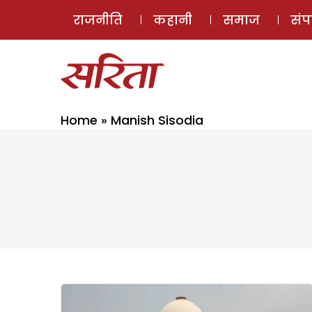
राजनीति
कहानी
समाज
सं
Home
»
Manish Sisodia