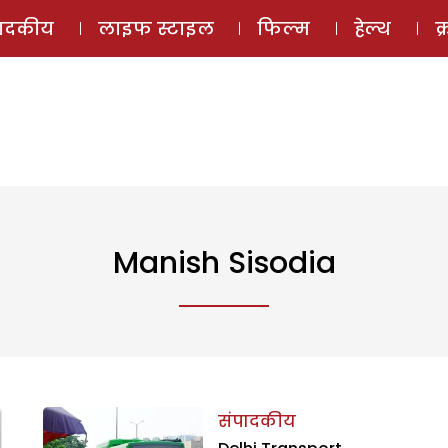
ई-मैगज़ीन
ऑडियो 
पादकीय
लाइफ स्टाइल
फिल्म
हेल्थ
क
Manish Sisodia
संपादकीय