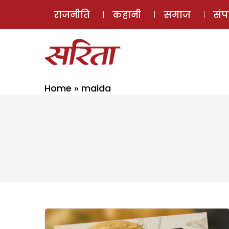
राजनीति
कहानी
समाज
सं
Home
»
maida