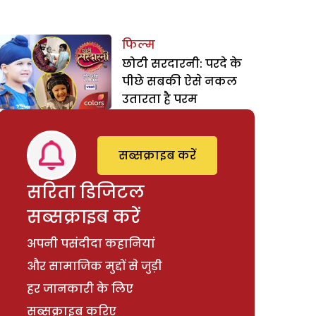
फिल्म
छोटी सरदारनी: परदे के
पीछे सबकी ऐसे नकल
उतारता है परम
सब्सक्राइब करें
सरिता डिजिटल
सब्सक्राइब करें
अपनी पसंदीदा कहानियां
और सामाजिक मुद्दों से जुड़ी
हर जानकारी के लिए
सब्सक्राइब करिए