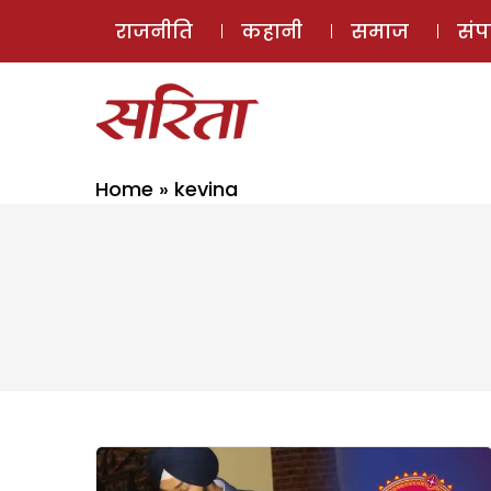
राजनीति
कहानी
समाज
सं
Home
»
kevina