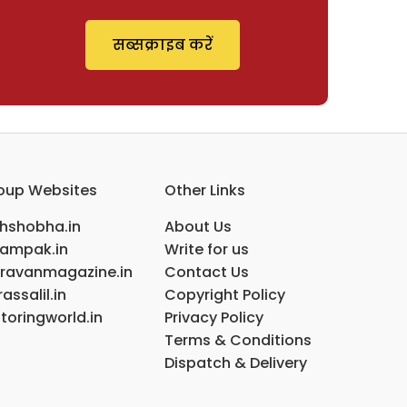
सब्सक्राइब करें
oup Websites
Other Links
ihshobha.in
About Us
ampak.in
Write for us
ravanmagazine.in
Contact Us
assalil.in
Copyright Policy
toringworld.in
Privacy Policy
Terms & Conditions
Dispatch & Delivery