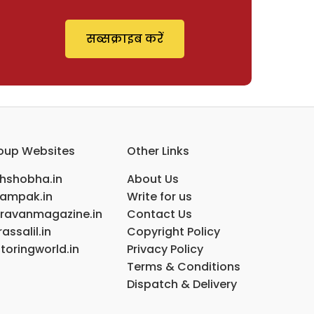
सब्सक्राइब करें
oup Websites
Other Links
ihshobha.in
About Us
ampak.in
Write for us
ravanmagazine.in
Contact Us
assalil.in
Copyright Policy
toringworld.in
Privacy Policy
Terms & Conditions
Dispatch & Delivery