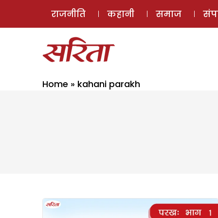
राजनीति
कहानी
समाज
सं
Home
»
kahani parakh