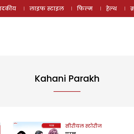
ई-मैगज़ीन
ऑडियो 
पादकीय
लाइफ स्टाइल
फिल्म
हेल्थ
क
Kahani Parakh
सीरीयल स्टोरीज