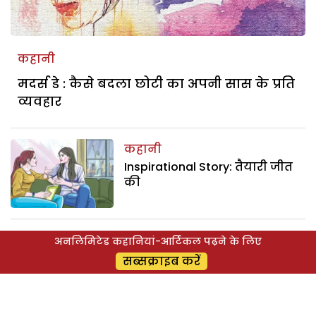
कहानी
मदर्स डे : कैसे बदला छोटी का अपनी सास के प्रति
व्यवहार
कहानी
Inspirational Story: तैयारी जीत
की
कहानी
अनलिमिटेड कहानियां-आर्टिकल पढ़ने के लिए
Hindi Story: फिजियोथेरैपी
सब्सक्राइब करें