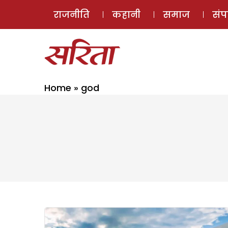
राजनीति
कहानी
समाज
सं
Home
»
god