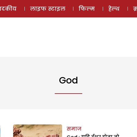
ई-मैगज़ीन
ऑडियो 
पादकीय
लाइफ स्टाइल
फिल्म
हेल्थ
क
God
समाज