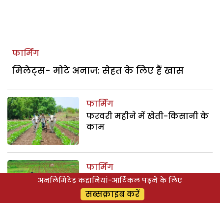
फार्मिंग
मिलेट्स- मोटे अनाज: सेहत के लिए हैं खास
फार्मिंग
फरवरी महीने में खेती-किसानी के
काम
फार्मिंग
पशुओं में अपच: समाधान भी है
अनलिमिटेड कहानियां-आर्टिकल पढ़ने के लिए
जरूरी
सब्सक्राइब करें