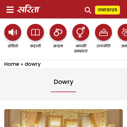
⚲
सब्सक्राइब
ऑडियो
कहानी
क्राइम
आपकी
राजनीति
सम
समस्याएं
Home
»
dowry
Dowry