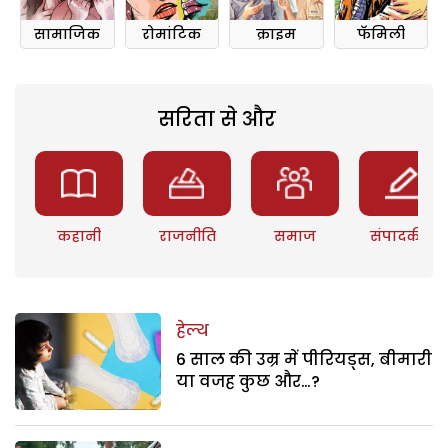
सामाजिक
रोमांटिक
क्राइम
फॅमिली
सरिता से और
कहानी
राजनीति
समाज
संपादकीय
हेल्थ
6 साल की उम्र में पीरियड्स, बीमारी
या वजह कुछ और…?