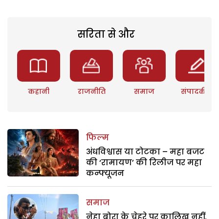
सरिता से और
कहानी
राजनीति
समाज
संपादकीय
फिल्म
अंधविश्वास या टोटका – महा बजट
की ‘रामायण’ की रिलीज पर महा
कन्फ्यूजन
समाज
नेहा बोरा के चेहरे पर कालिख नहीं,