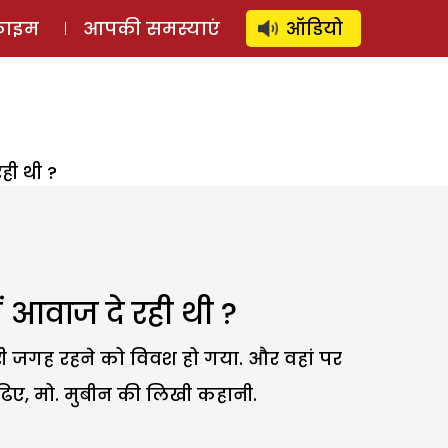
⚲
स्टोरी
लॉग इन
SUBSCRIBE
्राइम
आपकी समस्याएं
ऑडियो
ही थी ?
ं आवाज दे रही थी ?
री जगह रहने को विवश हो गया. और वहां पर
ि़ए, मो. मुबीन की लिखी कहानी.