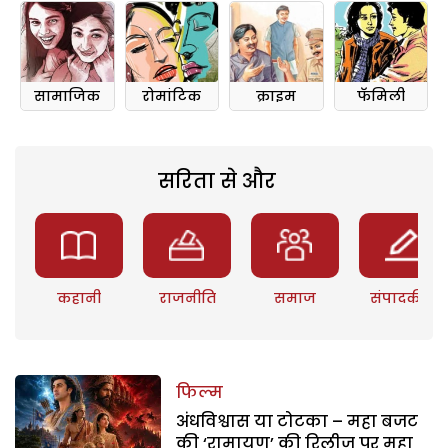
सामाजिक
रोमांटिक
क्राइम
फॅमिली
सरिता से और
कहानी
राजनीति
समाज
संपादकीय
फिल्म
अंधविश्वास या टोटका – महा बजट
की ‘रामायण’ की रिलीज पर महा