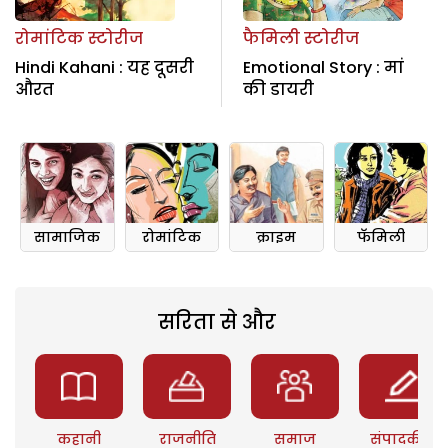
रोमांटिक स्टोरीज
फैमिली स्टोरीज
Hindi Kahani : यह दूसरी
Emotional Story : मां
औरत
की डायरी
सामाजिक
रोमांटिक
क्राइम
फॅमिली
सरिता से और
कहानी
राजनीति
समाज
संपादकीय