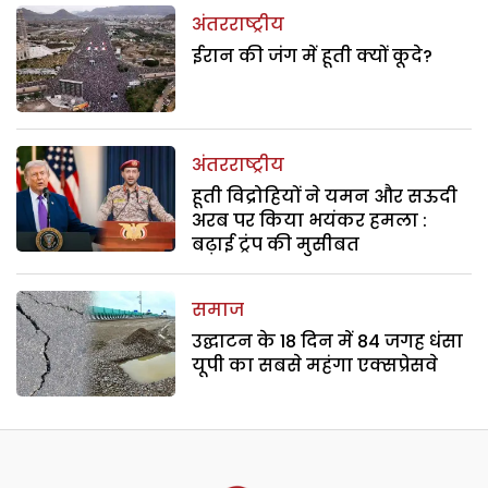
अंतरराष्ट्रीय
ईरान की जंग में हूती क्यों कूदे?
अंतरराष्ट्रीय
हूती विद्रोहियों ने यमन और सऊदी
अरब पर किया भयंकर हमला :
बढ़ाई ट्रंप की मुसीबत
समाज
उद्घाटन के 18 दिन में 84 जगह धंसा
यूपी का सबसे महंगा एक्सप्रेसवे