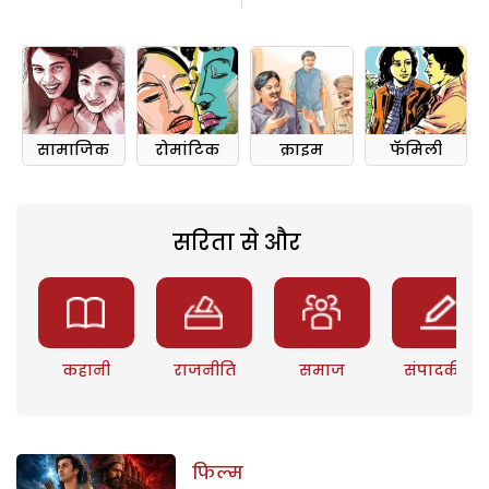
सामाजिक
रोमांटिक
क्राइम
फॅमिली
सरिता से और
कहानी
राजनीति
समाज
संपादकीय
फिल्म