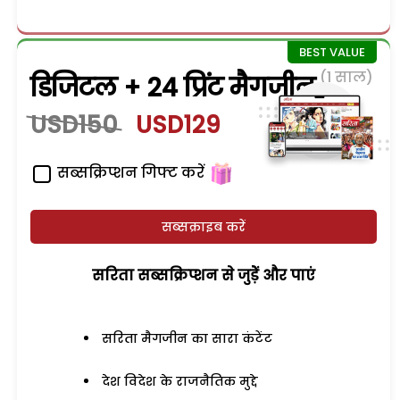
(1 साल)
डिजिटल + 24 प्रिंट मैगजीन
USD150
USD129
सब्सक्रिप्शन गिफ्ट करें
सब्सक्राइब करें
सरिता सब्सक्रिप्शन से जुड़ेें और पाएं
सरिता मैगजीन का सारा कंटेंट
देश विदेश के राजनैतिक मुद्दे