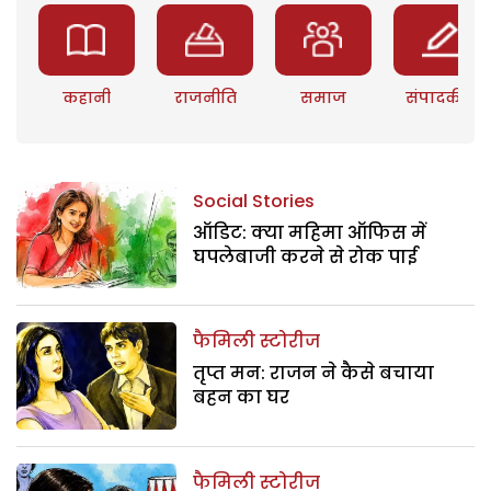
कहानी
राजनीति
समाज
संपादकीय
Social Stories
ऑडिट: क्या महिमा ऑफिस में
घपलेबाजी करने से रोक पाई
फैमिली स्टोरीज
तृप्त मन: राजन ने कैसे बचाया
बहन का घर
फैमिली स्टोरीज