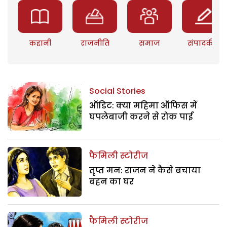
कहानी
राजनीति
समाज
संपादकीय
Social Stories
ऑडिट: क्या महिमा ऑफिस में
घपलेबाजी करने से रोक पाई
फैमिली स्टोरीज
तृप्त मन: राजन ने कैसे बचाया
बहन का घर
फैमिली स्टोरीज