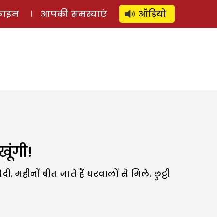
⚲
स्टोरी
लॉग इन
SUBSCRIBE
्राइम
आपकी समस्याएं
ऑडियो
ूंगी!
 महीनों बीत जाते हैं घरवालों से मिले. छुट्टी