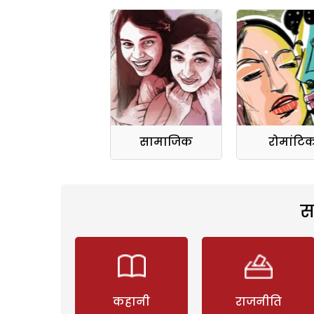
सामाजिक
रोमांटि
स
कहानी
राजनीति