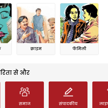
क
क्राइम
फॅमिली
रिता से और
समाज
संपादकीय
लाइ