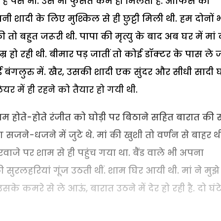
 है पैसे भी. उसे भी फुर्सत कम ही मिलती है. ऑफिस की
अपनी शादी के लिए मुश्किल से ही छुट्टी मिली थी. हम दोनों 
 तो बहुत जरूरी थी. पापा की मृत्यु के बाद अब घर में मां
र हो रही थी. बीमार पड़ जातीं तो कोई डॉक्टर के पास ले 
 बंगलुरु में. खैर, उसकी शादी एक सुंदर और सीधी सादी घ
यर में ही रहने को तैयार हो गयी थी.
 शाम होते-होते रंजीत को घोड़ी पर बिठाने सहित बारात की 
ग सजने-धजने में जुटे थे. मां की खुशी तो वर्णन से बाहर थी
रवाजे पर शाम से ही पहुंच गया था. बैंड वाले भी अपना
ुरलहरियां गूंज उठती थीं. शाम घिर आयी थी. मां ने मुझे
कमरे से ले आऊं, बारात उठने में देर हो रही है. दो घंट