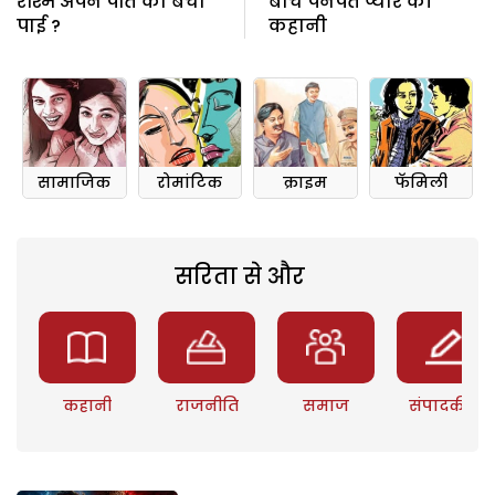
रश्मि अपने पति को बचा
बीच पनपते प्यार की
पाई ?
कहानी
सामाजिक
रोमांटिक
क्राइम
फॅमिली
सरिता से और
कहानी
राजनीति
समाज
संपादकीय