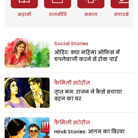
कहानी
राजनीति
समाज
संपादकीय
Social Stories
ऑडिट: क्या महिमा ऑफिस में
घपलेबाजी करने से रोक पाई
फैमिली स्टोरीज
तृप्त मन: राजन ने कैसे बचाया
बहन का घर
फैमिली स्टोरीज
Hindi Stories: आंगन का बिरवा