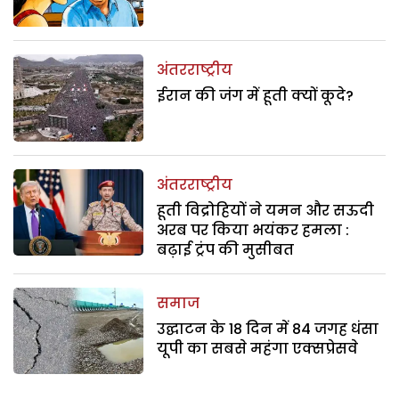
अंतरराष्ट्रीय
ईरान की जंग में हूती क्यों कूदे?
अंतरराष्ट्रीय
हूती विद्रोहियों ने यमन और सऊदी
अरब पर किया भयंकर हमला :
बढ़ाई ट्रंप की मुसीबत
समाज
उद्घाटन के 18 दिन में 84 जगह धंसा
यूपी का सबसे महंगा एक्सप्रेसवे