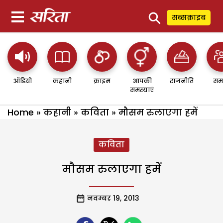
⚲
सब्सक्राइब
ऑडियो
कहानी
क्राइम
आपकी
राजनीति
सम
समस्याएं
Home
»
कहानी
»
कविता
»
मौसम रुलाएगा हमें
कविता
मौसम रुलाएगा हमें
नवम्बर 19, 2013