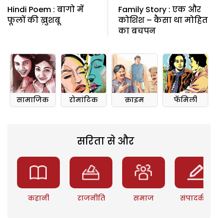
Hindi Poem : बागो में
Family Story : एक और
फूलों की ख़ुशबू
कोशिश – कैसा था मोहित
का बचपन
सामाजिक
रोमांटिक
क्राइम
फॅमिली
सरिता से और
कहानी
राजनीति
समाज
संपादकीय