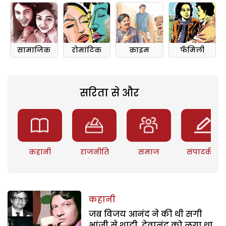
सामाजिक
रोमांटिक
क्राइम
फॅमिली
सरिता से और
कहानी
राजनीति
समाज
संपादकीय
कहानी
जब विजय आनंद ने की थी सगी
भांजी से शादी, देवानंद को लगा था