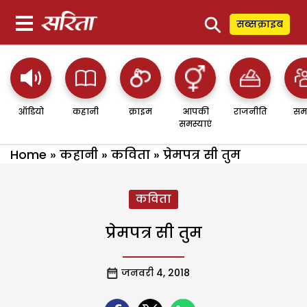
⚲
सब्सक्राइब
ऑडियो
कहानी
क्राइम
आपकी
राजनीति
सम
समस्याएं
Home
»
कहानी
»
कविता
»
प्रेमपत्र सी तुम
कविता
प्रेमपत्र सी तुम
जनवरी 4, 2018