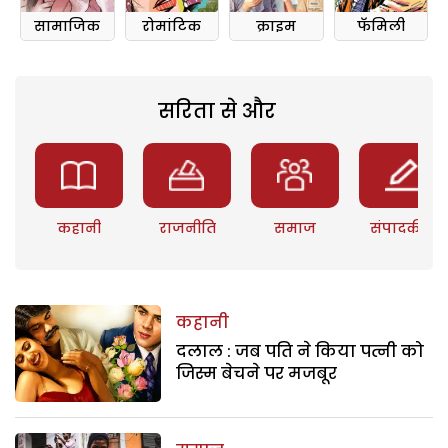
सामाजिक
रोमांटिक
क्राइम
फॅमिली
सरिता से और
कहानी
राजनीति
समाज
संपादकीय
कहानी
दलाल : जब पति ने किया पत्नी को
जिस्म बेचने पर मजबूर