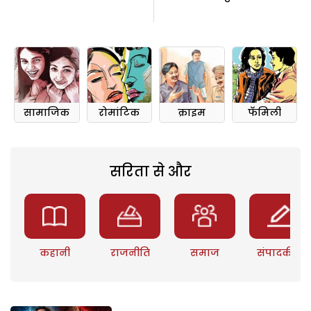
सामाजिक
रोमांटिक
क्राइम
फॅमिली
सरिता से और
कहानी
राजनीति
समाज
संपादकीय