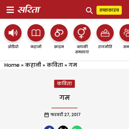
⚲
सब्सक्राइब
ऑडियो
कहानी
क्राइम
आपकी
राजनीति
सम
समस्याएं
Home
»
कहानी
»
कविता
»
गम
कविता
गम
फरवरी 27, 2017