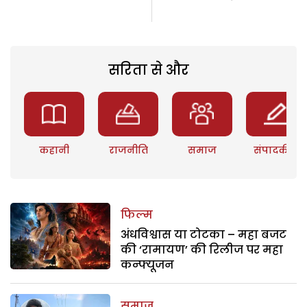
सरिता से और
कहानी
राजनीति
समाज
संपादकीय
फिल्म
अंधविश्वास या टोटका – महा बजट
की ‘रामायण’ की रिलीज पर महा
कन्फ्यूजन
समाज