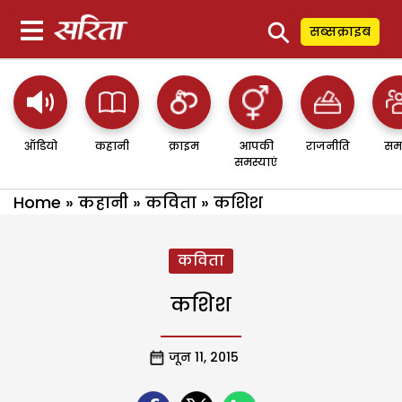
⚲
सब्सक्राइब
ऑडियो
कहानी
क्राइम
आपकी
राजनीति
सम
समस्याएं
Home
»
कहानी
»
कविता
»
कशिश
कविता
कशिश
जून 11, 2015