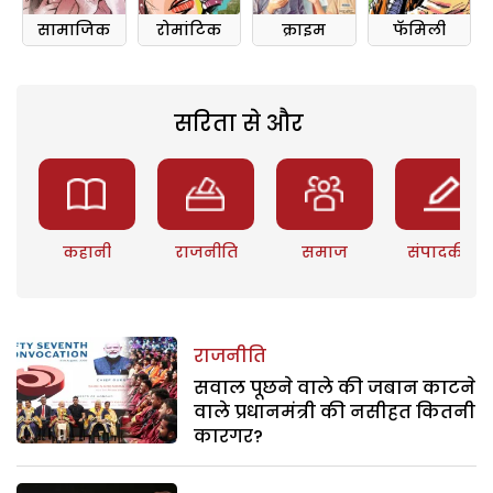
सामाजिक
रोमांटिक
क्राइम
फॅमिली
सरिता से और
कहानी
राजनीति
समाज
संपादकीय
राजनीति
सवाल पूछने वाले की जबान काटने
वाले प्रधानमंत्री की नसीहत कितनी
कारगर?