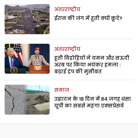
अंतरराष्ट्रीय
ईरान की जंग में हूती क्यों कूदे?
अंतरराष्ट्रीय
हूती विद्रोहियों ने यमन और सऊदी
अरब पर किया भयंकर हमला :
बढ़ाई ट्रंप की मुसीबत
समाज
उद्घाटन के 18 दिन में 84 जगह धंसा
यूपी का सबसे महंगा एक्सप्रेसवे