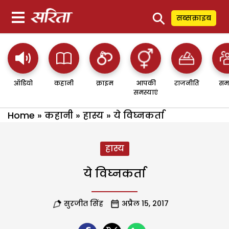
⚲
सब्सक्राइब
ऑडियो
कहानी
क्राइम
आपकी
राजनीति
सम
समस्याएं
Home
»
कहानी
»
हास्य
»
ये विघ्नकर्ता
हास्य
ये विघ्नकर्ता
सुरजीत सिंह
अप्रैल 15, 2017