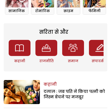
सामाजिक
रोमांटिक
क्राइम
फॅमिली
सरिता से और
कहानी
राजनीति
समाज
संपादकीय
कहानी
दलाल : जब पति ने किया पत्नी को
जिस्म बेचने पर मजबूर