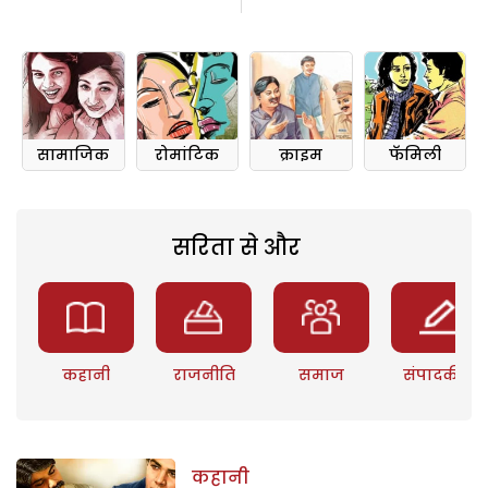
सामाजिक
रोमांटिक
क्राइम
फॅमिली
सरिता से और
कहानी
राजनीति
समाज
संपादकीय
कहानी