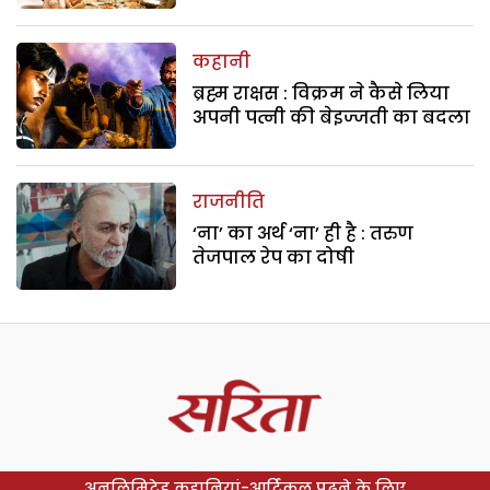
कहानी
ब्रह्म राक्षस : विक्रम ने कैसे लिया
अपनी पत्नी की बेइज्जती का बदला
राजनीति
‘ना’ का अर्थ ‘ना’ ही है : तरुण
तेजपाल रेप का दोषी
अनलिमिटेड कहानियां-आर्टिकल पढ़ने के लिए