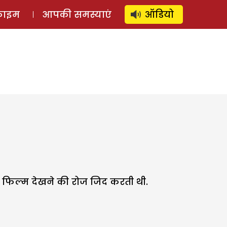
⚲
स्टोरी
लॉग इन
SUBSCRIBE
्राइम
आपकी समस्याएं
ऑडियो
की फिल्म देखने की रोज जिद करती थी.