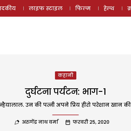
ई-मैगज़ीन
ऑडियो 
पादकीय
लाइफ स्टाइल
फिल्म
हेल्थ
क
कहानी
दुर्घटना पर्यटन: भाग-1
न्हैयालाल. उन की पत्नी अपने प्रिय हीरो परेशान खान 
अरुणेंद्र नाथ वर्मा
फरवरी 25, 2020