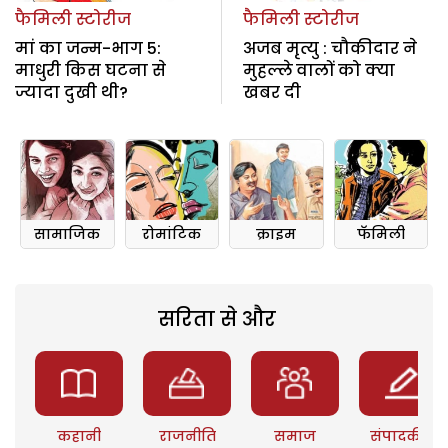
फैमिली स्टोरीज
फैमिली स्टोरीज
मां का जन्म-भाग 5:
अजब मृत्यु : चौकीदार ने
माधुरी किस घटना से
मुहल्ले वालों को क्या
ज्यादा दुखी थी?
खबर दी
सामाजिक
रोमांटिक
क्राइम
फॅमिली
सरिता से और
कहानी
राजनीति
समाज
संपादकीय