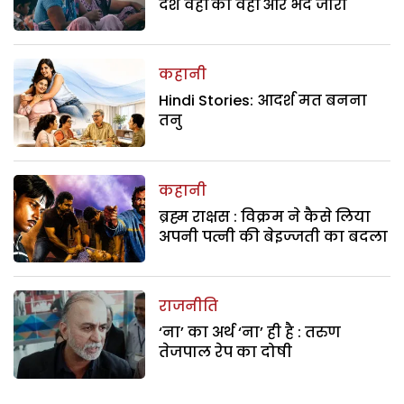
देश वहीं का वहीं और भेद जारी
कहानी
Hindi Stories: आदर्श मत बनना
तनु
कहानी
ब्रह्म राक्षस : विक्रम ने कैसे लिया
अपनी पत्नी की बेइज्जती का बदला
राजनीति
‘ना’ का अर्थ ‘ना’ ही है : तरुण
तेजपाल रेप का दोषी