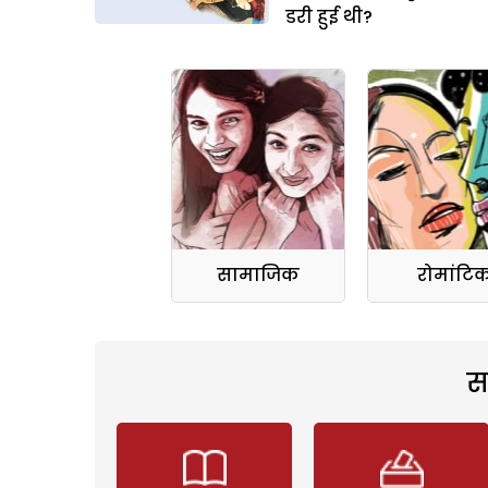
डरी हुई थी?
सामाजिक
रोमांटि
स