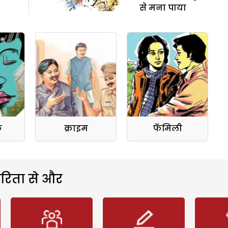
से मना पाया
क
क्राइम
फॅमिली
रिता से और