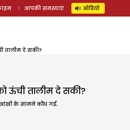
⚲
स्टोरी
लॉग इन
SUBSCRIBE
्राइम
आपकी समस्याएं
ऑडियो
ची तालीम दे सकी?
को ऊंची तालीम दे सकी?
आंखों के सामने कौंध गई.