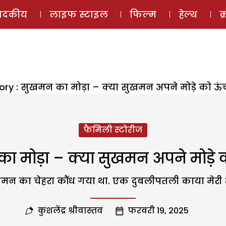
ई-मैगज़ीन
ऑडियो 
पादकीय
लाइफ स्टाइल
फिल्म
हेल्थ
क
tory : सुखमन का मोड़ा – क्या सुखमन अपने मोड़े को ऊं
फैमिली स्टोरीज
का मोड़ा – क्या सुखमन अपने मोड़े 
खमन का चेहरा कौंध गया था. एक दुबलीपतली काया मेरी 
कुशलेंद्र श्रीवास्तव
फरवरी 19, 2025