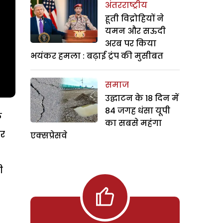
अंतरराष्ट्रीय
हूती विद्रोहियों ने
यमन और सऊदी
अरब पर किया
भयंकर हमला : बढ़ाई ट्रंप की मुसीबत
समाज
उद्घाटन के 18 दिन में
84 जगह धंसा यूपी
क
का सबसे महंगा
पर
एक्सप्रेसवे
ी